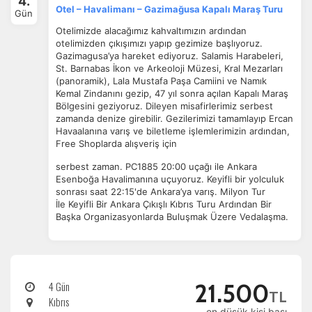
4.
Otel – Havalimanı – Gazimağusa Kapalı Maraş Turu
Gün
Otelimizde alacağımız kahvaltımızın ardından
otelimizden çıkışımızı yapıp gezimize başlıyoruz.
İstatistik Çerezleri
Gazimagusa’ya hareket ediyoruz. Salamis Harabeleri,
St. Barnabas İkon ve Arkeoloji Müzesi, Kral Mezarları
Ziyaretçilerin siteyi nasıl kullandığını anonim olarak
(panoramik), Lala Mustafa Paşa Camiini ve Namık
ölçeriz. Hangi sayfaların popüler olduğunu ve
Kemal Zindanını gezip, 47 yıl sonra açılan Kapalı Maraş
kullanıcıların nerede zorluk yaşadığını anlamamıza
Bölgesini geziyoruz. Dileyen misafirlerimiz serbest
yardımcı olur.
zamanda denize girebilir. Gezilerimizi tamamlayıp Ercan
Havaalanına varış ve biletleme işlemlerimizin ardından,
Free Shoplarda alışveriş için
serbest zaman. PC1885 20:00 uçağı ile Ankara
Esenboğa Havalimanına uçuyoruz. Keyifli bir yolculuk
Pazarlama Çerezleri
sonrası saat 22:15'de Ankara’ya varış. Milyon Tur
İle
Keyifli Bir Ankara Çıkışlı Kıbrıs Turu Ardından Bir
Size ve ilgi alanlarınıza uygun reklamlar göstermek için
Başka Organizasyonlarda Buluşmak Üzere Vedalaşma.
kullanılır. Kapatırsanız reklamları görmeye devam
edersiniz, ancak daha az alakalı olabilirler.
4 Gün
21.500
TL
Kıbrıs
en düşük kişi başı