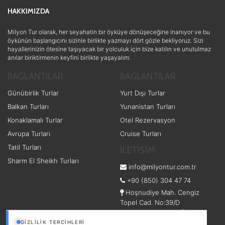
HAKKIMIZDA
Milyon Tur olarak, her seyahatin bir öyküye dönüşeceğine inanıyor ve bu
öykünün başlangıcını sizinle birlikte yazmayı dört gözle bekliyoruz. Sizi
hayallerinizin ötesine taşıyacak bir yolculuk için bize katılın ve unutulmaz
anılar biriktirmenin keyfini birlikte yaşayalım.
BAĞLANTILAR
BAĞLANTILAR
Günübirlik Turlar
Yurt Dışı Turlar
Balkan Turları
Yunanistan Turları
Konaklamalı Turlar
Otel Rezervasyon
Avrupa Turları
Cruise Turları
Tatil Turları
İLETİŞİM
Sharm El Sheikh Turları
info@milyontur.com.tr
+90 (850) 304 47 74
Hoşnudiye Mah. Cengiz
Topel Cad. No:39/D
Tepebaşı/Eskişehir (İşkur
Karşısı) ESKİŞEHİR
GIZLILIK TERCIHLERI