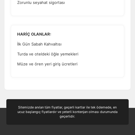
Zorunlu seyahat sigortası
HARİÇ OLANLAR:
İlk Gün Sabah Kahvaltısı
Turda ve oteldeki öğle yemekleri
Müze ve ören yeri giriş ücretleri
Sitemizde anılan tüm fiyatlar, geçerli kartlar ile tek ödemede, en
ucuz başlangıç fiyatlardır ve yeterli kontenjan olması durumunda
geçerlidir.