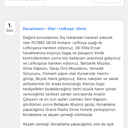
1.
Havalimanı – Otel – Lefkoşa- Girne
Gün
Değerli konuklarımız Dış Hatlardan hareket edecek
olan PC1882 08:00 Ankara- Lefkoşa uçağı ile
Lefkoşa’ya hareket ediyoruz. 08:10’da Ercan
havalimanına iniyoruz bagaj ve pasaport kimlik
kontrollerinden sonra bizi bekleyen aracımıza gidiyoruz
ve Lefkoşa’ya hareket ediyoruz. Barbarlık Müzesi,
Girne Kapısını, Saray Önü Meydanını, Venedik
Sütununu, Osmanlı yapısı olan Kumarcılar Hanı’nı
görüp, Büyük Han’a gidiyoruz. Kıbrıs nakışları ve sanat
atölyelerinin bir arada bulunduğu Kıbrıs’a özgü
hediyelikleri bulabileceğiniz tarihi büyük hanın içinde
vereceğimiz serbest zaman sonrasında Arasta
Çarşısını ve en son açılan Lokmacı Sınır Kapısını
gördükten sonra Bellapais Köyünü gezip, Konaklama
yapacağımız Grand Pasha Girne Hotel’e yerleşiyoruz.
Konaklama ve akşam yemeği otelimizde
Akşam yemeği: Konaklama yapacağımız otel de açık