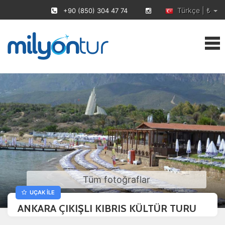
Türkçe | ₺
+90 (850) 304 47 74
Tüm fotoğraflar
UÇAK İLE
ANKARA ÇIKIŞLI KIBRIS KÜLTÜR TURU