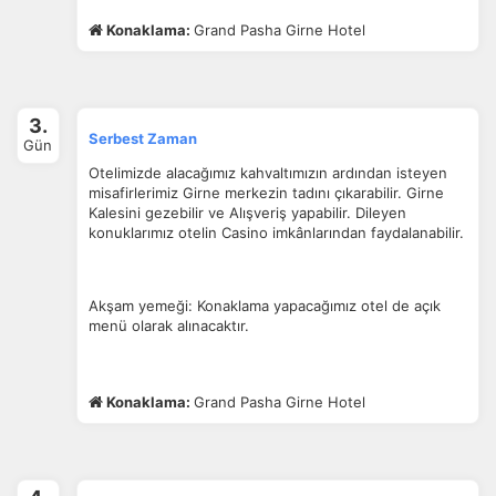
Konaklama:
Grand Pasha Girne Hotel
3.
Serbest Zaman
Gün
Otelimizde alacağımız kahvaltımızın ardından isteyen
misafirlerimiz Girne merkezin tadını çıkarabilir. Girne
Kalesini gezebilir ve Alışveriş yapabilir. Dileyen
ÇEREZ KULLANIM AYARLARINIZ
konuklarımız otelin Casino imkânlarından faydalanabilir.
Çerez tercihlerinizi
belirleyin
.
Daha fazla bilgi için
KVKK bilgilendirmemizi
,
çerez kullanım
ve
Akşam yemeği: Konaklama yapacağımız otel de açık
gizlilik koşullarını
inceleyebilirsiniz.
menü olarak alınacaktır.
Zorunlu Çerezler
HER ZAMAN AKTIF
Konaklama:
Grand Pasha Girne Hotel
Oturum yönetimi, güvenlik ve temel site işlevleri için
gereklidir. Bu çerezler olmadan site düzgün çalışmaz ve
devre dışı bırakılamaz.