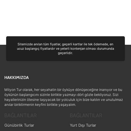
Sitemizde anılan tüm fiyatlar, geçerli kartlar ile tek ödemede, en
ucuz başlangıç fiyatlardır ve yeterli kontenjan olması durumunda
geçerlidir.
HAKKIMIZDA
Milyon Tur olarak, her seyahatin bir öyküye dönüşeceğine inanıyor ve bu
öykünün başlangıcını sizinle birlikte yazmayı dört gözle bekliyoruz. Sizi
hayallerinizin ötesine taşıyacak bir yolculuk için bize katılın ve unutulmaz
anılar biriktirmenin keyfini birlikte yaşayalım.
ÇEREZ KULLANIM AYARLARINIZ
Çerez tercihlerinizi
belirl
BAĞLANTILAR
BAĞLANTILAR
Daha fazla bilgi için
KVKK bilgilendirmemizi
,
çe
Günübirlik Turlar
Yurt Dışı Turlar
inceleyebilirsiniz.