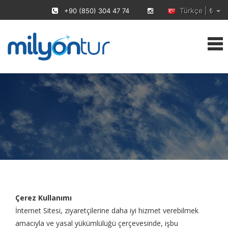
Türkçe | ₺
+90 (850) 304 47 74
Çerez Kullanımı
Ana Sayfa
›
Çerez Kullanımı
Çerez Kullanımı
İnternet Sitesi, ziyaretçilerine daha iyi hizmet verebilmek
amacıyla ve yasal yükümlülüğü çerçevesinde, işbu