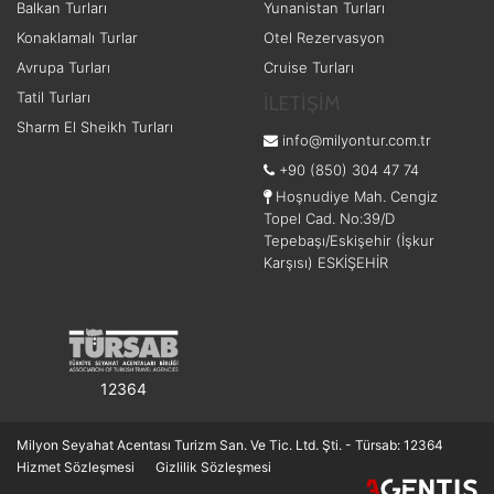
Balkan Turları
Yunanistan Turları
Konaklamalı Turlar
Otel Rezervasyon
Avrupa Turları
Cruise Turları
Zorunlu Çerezler
HER ZAMAN AKTIF
Tatil Turları
Oturum yönetimi, güvenlik ve temel site işle
İLETİŞİM
olmadan site düzgün çalışmaz ve devre dış
Sharm El Sheikh Turları
info@milyontur.com.tr
+90 (850) 304 47 74
Hoşnudiye Mah. Cengiz
Topel Cad. No:39/D
İstatistik Çerezleri
Tepebaşı/Eskişehir (İşkur
Karşısı) ESKİŞEHİR
Ziyaretçilerin siteyi nasıl kullandığını anon
popüler olduğunu ve kullanıcıların nerede 
olur.
12364
Pazarlama Çerezleri
Milyon Seyahat Acentası Turizm San. Ve Tic. Ltd. Şti. - Türsab: 12364
Size ve ilgi alanlarınıza uygun reklamlar gös
Hizmet Sözleşmesi
Gizlilik Sözleşmesi
reklamları görmeye devam edersiniz, ancak d