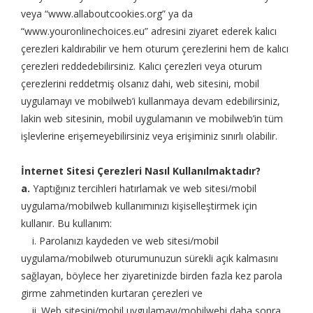
veya “www.allaboutcookies.org” ya da
“www.youronlinechoices.eu” adresini ziyaret ederek kalıcı
çerezleri kaldırabilir ve hem oturum çerezlerini hem de kalıcı
çerezleri reddedebilirsiniz. Kalıcı çerezleri veya oturum
çerezlerini reddetmiş olsanız dahi, web sitesini, mobil
uygulamayı ve mobilweb’i kullanmaya devam edebilirsiniz,
lakin web sitesinin, mobil uygulamanın ve mobilweb’in tüm
işlevlerine erişemeyebilirsiniz veya erişiminiz sınırlı olabilir.
İnternet Sitesi Çerezleri Nasıl Kullanılmaktadır?
a.
Yaptığınız tercihleri hatırlamak ve web sitesi/mobil
uygulama/mobilweb kullanımınızı kişiselleştirmek için
kullanır. Bu kullanım:
i. Parolanızı kaydeden ve web sitesi/mobil
uygulama/mobilweb oturumunuzun sürekli açık kalmasını
sağlayan, böylece her ziyaretinizde birden fazla kez parola
girme zahmetinden kurtaran çerezleri ve
ii. Web sitesini/mobil uygulamayı/mobilwebi daha sonra