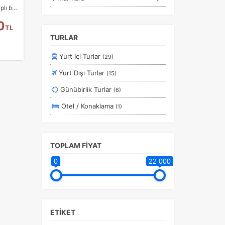
İki yanı yemyeşil çam ormanlarıyla kaplı bir vadide yer alan Olympos, vadiye serpilmiş benzersiz ağaç evleri ve bungalovları, antik kent kalıntıları, kristal berraklığında…
0
TL
TURLAR
Yurt İçi Turlar
(29)
Yurt Dışı Turlar
(15)
Günübirlik Turlar
(6)
Otel / Konaklama
(1)
TOPLAM FİYAT
0
22 000
ETİKET