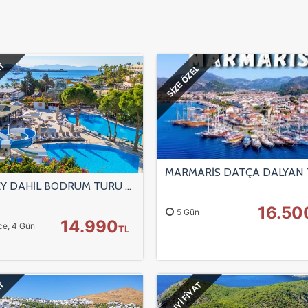
AT
SİZE ÖZEL
HERŞEY DAHİL BODRUM TURU / 3 GECE 4 GÜN
16.50
5 Gün
14.990
ce, 4 Gün
TL
AT
EN İYİ FİYAT