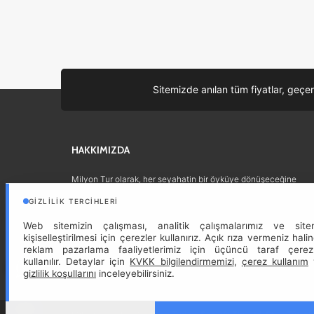
Sitemizde anılan tüm fiyatlar, geçer
HAKKIMIZDA
Milyon Tur olarak, her seyahatin bir öyküye dönüşeceğine
inanıyor ve bu öykünün başlangıcını sizinle birlikte yazmayı
GIZLILIK TERCIHLERI
dört gözle bekliyoruz. Sizi hayallerinizin ötesine taşıyacak bir
yolculuk için bize katılın ve unutulmaz anılar biriktirmenin
Web sitemizin çalışması, analitik çalışmalarımız ve site
keyfini birlikte yaşayalım.
kişiselleştirilmesi için çerezler kullanırız. Açık rıza vermeniz hali
reklam pazarlama faaliyetlerimiz için üçüncü taraf çerez
kullanılır. Detaylar için
KVKK bilgilendirmemizi
,
çerez kullanım
gizlilik koşullarını
inceleyebilirsiniz.