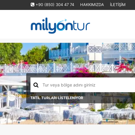
+90 (850) 304 47 74
HAKKIMIZDA
İLETİŞİM
TATİL TURLARI LİSTELENİYOR