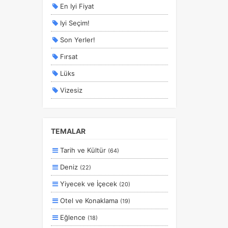
En Iyi Fiyat
Iyi Seçim!
Son Yerler!
Fırsat
Lüks
Vizesiz
Kesin Çıkışlı
Erken Rezervasyon
TEMALAR
Size Özel
Tarih ve Kültür
(64)
Planlanan
Deniz
(22)
Otobüs Ile
Yiyecek ve İçecek
(20)
Uçak Ile
Otel ve Konaklama
(19)
Ekstralar Dahil
Eğlence
(18)