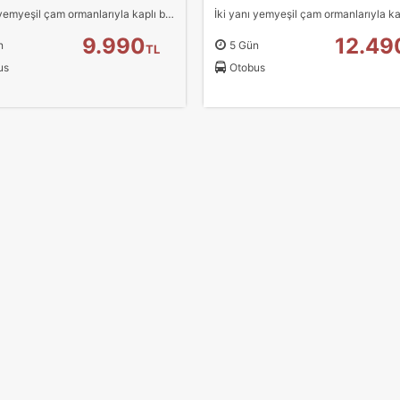
İki yanı yemyeşil çam ormanlarıyla kaplı bir vadide yer alan Olympos, vadiye serpilmiş benzersiz ağaç evleri ve bungalovları, antik kent kalıntıları, kristal berraklığında…
tatistik Çerezleri
9.990
12.49
n
5 Gün
TL
yaretçilerin siteyi nasıl kullandığını anonim olarak ölçeriz. Hangi
us
Otobus
yfaların popüler olduğunu ve kullanıcıların nerede zorluk yaşadığını
lamamıza yardımcı olur.
azarlama Çerezleri
ze ve ilgi alanlarınıza uygun reklamlar göstermek için kullanılır.
patırsanız reklamları görmeye devam edersiniz, ancak daha az
akalı olabilirler.
Tümünü Reddet
Tümünü Kabul Et
Tercihleri Kaydet