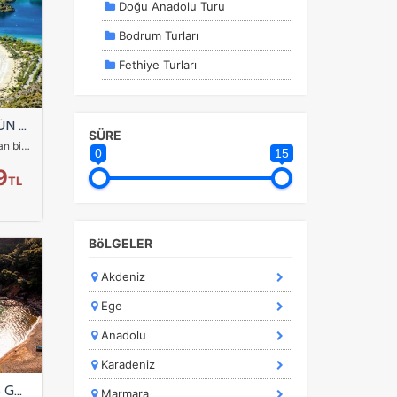
Doğu Anadolu Turu
Bodrum Turları
Fethiye Turları
Güneydogu Anadolu Turlari
(GAP)
FETHİYE MACERA TURU 4 GÜN 3 GECE
SÜRE
Günübirlik Turlar
Fethiye, turizmin önemli mekanlarından biridir. Zengin tarihi, muhteşem doğası ve sıcak insanları ile Fethiye, özellikle de Ege Bölgesi'nde bulunan kültür ve kıyı…
0
15
Karadeniz Turları
9
TL
Konaklamalı Turlar
a
Marmaris Turları
r.
BöLGELER
Olimpos Turları
Akdeniz
Olympos Turları
Ege
Otel Rezervasyon
Anadolu
Sömestr Özel Turlar
Karadeniz
Tatil Turları
OLİMPOS ADRASAN TATİLİ 5 GÜN 4 GECE
Marmara