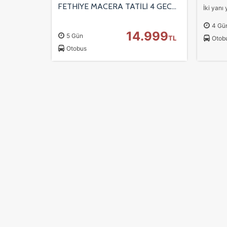
FETHİYE MACERA TATİLİ 4 GECE 5 GÜN
İs
4 Gü
Zi
14.999
5 Gün
TL
Otob
sa
Otobus
an
P
Si
Ka
al