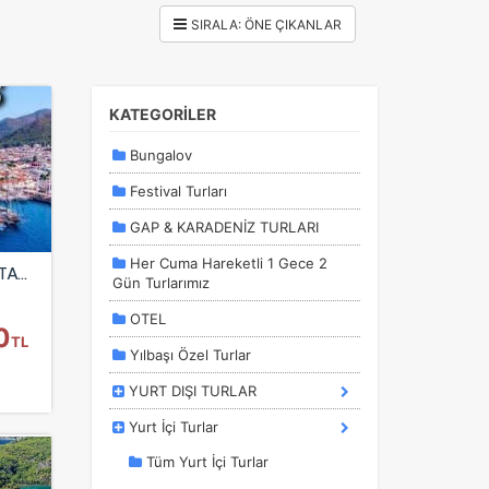
KATEGORİLER
Bungalov
Festival Turları
GAP & KARADENİZ TURLARI
Her Cuma Hareketli 1 Gece 2
MARMARİS DATÇA DALYAN TATİLİ 5 GÜN 4 GECE
Gün Turlarımız
OTEL
0
TL
Yılbaşı Özel Turlar
YURT DIŞI TURLAR
Yurt İçi Turlar
Tüm Yurt İçi Turlar