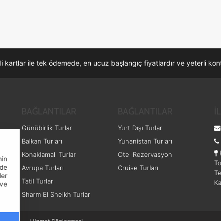
li kartlar ile tek ödemede, en ucuz başlangıç fiyatlardır ve yeterli k
BAĞLANTILAR
BAĞLANTILAR
İ
Günübirlik Turlar
Yurt Dışı Turlar
Balkan Turları
Yunanistan Turları
Konaklamalı Turlar
Otel Rezervasyon
nin
To
nde
Avrupa Turları
Cruise Turları
Te
ler
Tatil Turları
Ka
ve
Sharm El Sheikh Turları