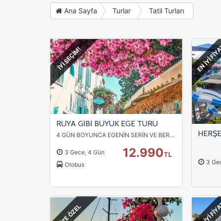
Ana Sayfa
Turlar
Tatil Turları
EN İYİ FİY
İYİ SEÇİM!
RÜYA GİBİ BÜYÜK EGE TURU
4 GÜN BOYUNCA EGENİN SERİN VE BERRAK SULARINI GÖRECEĞİMİZ. TARİHİ SOKAKLARINI KEŞFE ÇIKIP EFES ANTİK KENTİNİ GECE GÖRME FIRSATIYLA KAÇIRILMAYACAK BİR ROTA...
12.990
3 Gece, 4 Gün
TL
3 Ge
Otobus
EN İYİ FİY
SİZE ÖZEL