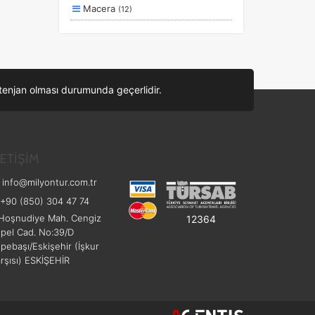
Macera
(12)
Aile ve Çocuklar
(11)
Doğa ve Spor
(10)
Lüks ve Konfor
(5)
ontenjan olması durumunda geçerlidir.
Kayak ve Kış Sporları
(5)
Romantizm ve Balayı
(4)
Ulaşım ve Transfer
(3)
LETİŞİM
Ek Hizmetler
(2)
info@milyontur.com.tr
Eğitim
(1)
+90 (850) 304 47 74
Hoşnudiye Mah. Cengiz
12364
pel Cad. No:39/D
pebaşı/Eskişehir (İşkur
rşısı) ESKİŞEHİR