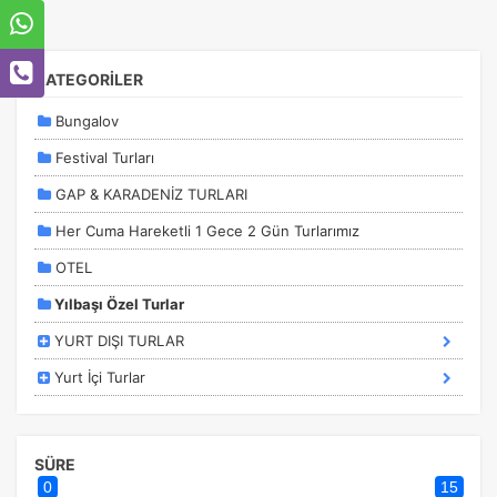
KATEGORİLER
Bungalov
Festival Turları
GAP & KARADENİZ TURLARI
Her Cuma Hareketli 1 Gece 2 Gün Turlarımız
ÇEREZ KULLANIM AYARLARINIZ
OTEL
Çerez tercihlerinizi
belirleyin
.
Yılbaşı Özel Turlar
Daha fazla bilgi için
KVKK bilgilendirmemizi
,
çerez kullanım
ve
gizlilik koşullarını
inceleyebilirsiniz.
YURT DIŞI TURLAR
Yurt İçi Turlar
Zorunlu Çerezler
HER ZAMAN AKTIF
Oturum yönetimi, güvenlik ve temel site işlevleri için
gereklidir. Bu çerezler olmadan site düzgün çalışmaz ve
SÜRE
devre dışı bırakılamaz.
0
15