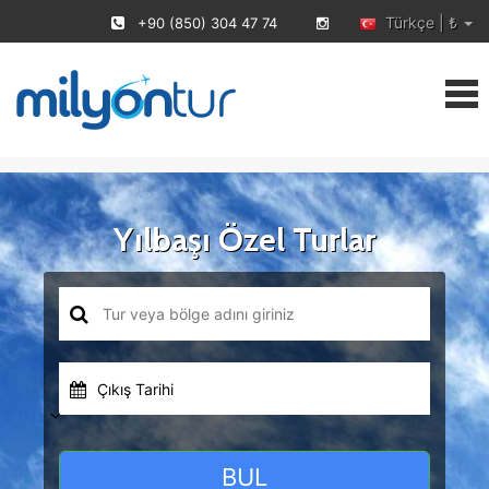
Türkçe | ₺
+90 (850) 304 47 74
Yılbaşı Özel Turlar
Çıkış Tarihi
BUL