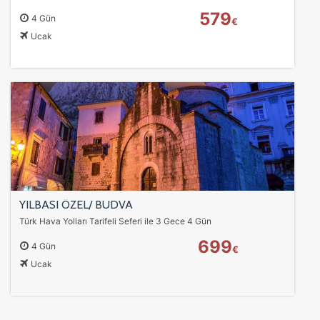
579
4 Gün
€
Ucak
YILBASI ÖZEL/ BUDVA
Türk Hava Yolları Tarifeli Seferi ile 3 Gece 4 Gün
699
4 Gün
€
Ucak