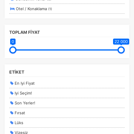
Otel / Konaklama
(1)
Tercihleri Kaydet
TOPLAM FİYAT
0
22 000
ETİKET
En Iyi Fiyat
Iyi Seçim!
Son Yerler!
Fırsat
Lüks
Vizesiz