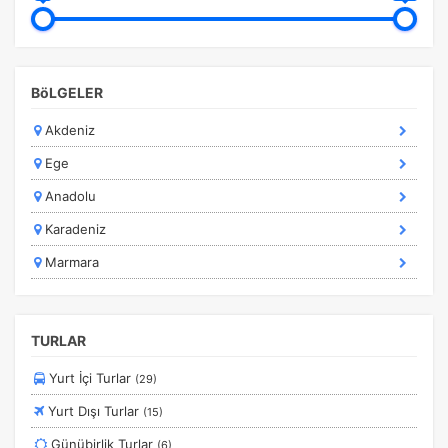
BöLGELER
İstatistik Çerezleri
Ziyaretçilerin siteyi nasıl kullandığını anonim olarak
Akdeniz
ölçeriz. Hangi sayfaların popüler olduğunu ve
kullanıcıların nerede zorluk yaşadığını anlamamıza
Ege
yardımcı olur.
Anadolu
Karadeniz
Marmara
Pazarlama Çerezleri
Size ve ilgi alanlarınıza uygun reklamlar göstermek için
kullanılır. Kapatırsanız reklamları görmeye devam
TURLAR
edersiniz, ancak daha az alakalı olabilirler.
Yurt İçi Turlar
(29)
Yurt Dışı Turlar
(15)
Günübirlik Turlar
(6)