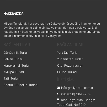
Ulaşım ve Transfer
(3)
HAKKIMIZDA
Ek Hizmetler
(2)
Eğitim
(1)
Milyon Tur olarak, her seyahatin bir öyküye dönüşeceğine inanıyor ve bu
öykünün başlangıcını sizinle birlikte yazmayı dört gözle bekliyoruz. Sizi
hayallerinizin ötesine taşıyacak bir yolculuk için bize katılın ve unutulmaz
anılar biriktirmenin keyfini birlikte yaşayalım.
BAĞLANTILAR
BAĞLANTILAR
Günübirlik Turlar
Yurt Dışı Turlar
Balkan Turları
Yunanistan Turları
Konaklamalı Turlar
Otel Rezervasyon
Avrupa Turları
Cruise Turları
Tatil Turları
İLETİŞİM
Sharm El Sheikh Turları
info@milyontur.com.tr
+90 (850) 304 47 74
Hoşnudiye Mah. Cengiz
Topel Cad. No:39/D