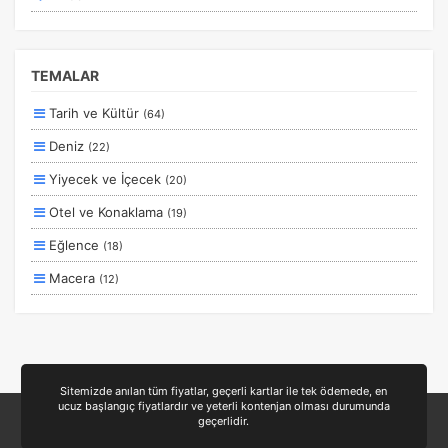
Kesin Çıkışlı
Erken Rezervasyon
TEMALAR
Size Özel
Tarih ve Kültür
(64)
Planlanan
Deniz
(22)
Otobüs Ile
Yiyecek ve İçecek
(20)
Uçak Ile
Otel ve Konaklama
(19)
Ekstralar Dahil
Eğlence
(18)
Macera
(12)
Aile ve Çocuklar
(11)
Doğa ve Spor
(10)
Lüks ve Konfor
(5)
Sitemizde anılan tüm fiyatlar, geçerli kartlar ile tek ödemede, en
ucuz başlangıç fiyatlardır ve yeterli kontenjan olması durumunda
Kayak ve Kış Sporları
(5)
geçerlidir.
Romantizm ve Balayı
(4)