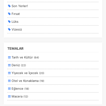
Son Yerler!
Fırsat
Lüks
Vizesiz
Kesin Çıkışlı
Erken Rezervasyon
TEMALAR
Size Özel
Tarih ve Kültür
(64)
Planlanan
Deniz
(22)
Otobüs Ile
Yiyecek ve İçecek
(20)
Uçak Ile
Otel ve Konaklama
(19)
Ekstralar Dahil
Eğlence
(18)
Macera
(12)
Aile ve Çocuklar
(11)