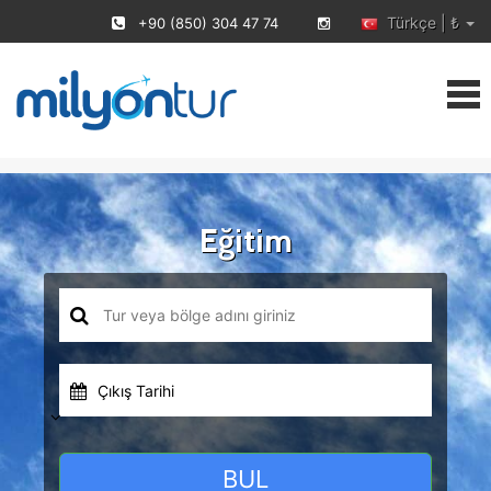
Türkçe | ₺
+90 (850) 304 47 74
Eğitim
Çıkış Tarihi
BUL