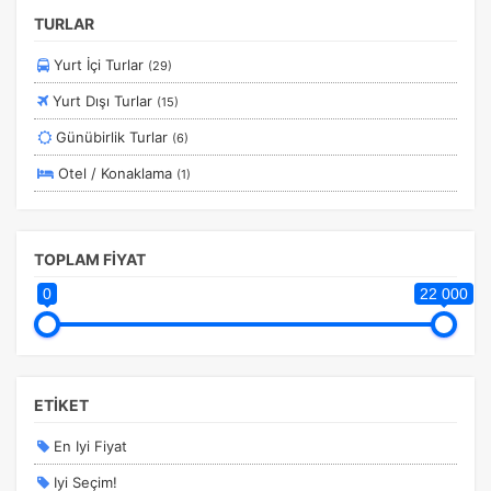
kullanıcıların nerede zorluk yaşadığını anlamamıza
yardımcı olur.
TURLAR
Yurt İçi Turlar
(29)
Yurt Dışı Turlar
(15)
Günübirlik Turlar
(6)
Pazarlama Çerezleri
Size ve ilgi alanlarınıza uygun reklamlar göstermek için
Otel / Konaklama
(1)
kullanılır. Kapatırsanız reklamları görmeye devam
edersiniz, ancak daha az alakalı olabilirler.
TOPLAM FİYAT
0
22 000
Tercihleri Kaydet
ETİKET
En Iyi Fiyat
Iyi Seçim!