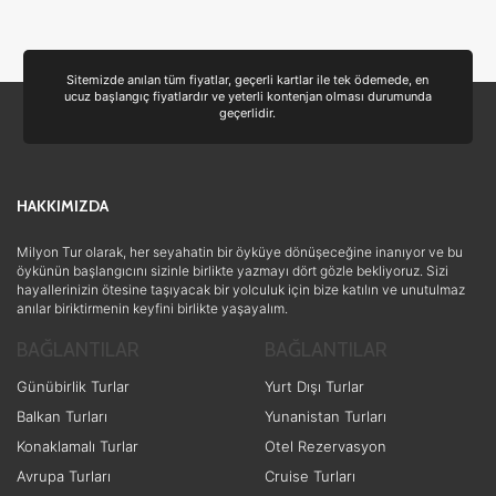
Doğa ve Spor
(10)
Lüks ve Konfor
(5)
Sitemizde anılan tüm fiyatlar, geçerli kartlar ile tek ödemede, en
ucuz başlangıç fiyatlardır ve yeterli kontenjan olması durumunda
Kayak ve Kış Sporları
(5)
geçerlidir.
Romantizm ve Balayı
(4)
Ulaşım ve Transfer
(3)
HAKKIMIZDA
Ek Hizmetler
(2)
Eğitim
(1)
Milyon Tur olarak, her seyahatin bir öyküye dönüşeceğine inanıyor ve bu
öykünün başlangıcını sizinle birlikte yazmayı dört gözle bekliyoruz. Sizi
hayallerinizin ötesine taşıyacak bir yolculuk için bize katılın ve unutulmaz
anılar biriktirmenin keyfini birlikte yaşayalım.
BAĞLANTILAR
BAĞLANTILAR
Günübirlik Turlar
Yurt Dışı Turlar
Balkan Turları
Yunanistan Turları
Konaklamalı Turlar
Otel Rezervasyon
Avrupa Turları
Cruise Turları