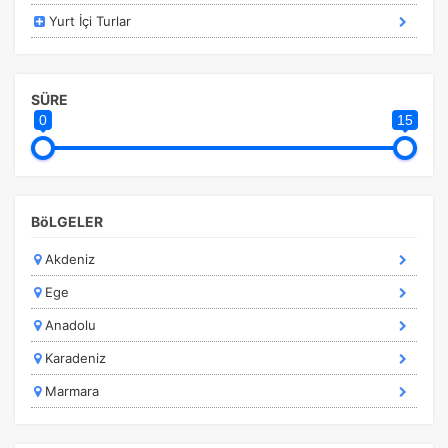
Yurt İçi Turlar
ÇEREZ KULLANIM AYARLARINIZ
Çerez tercihlerinizi
belirleyin
.
SÜRE
0
15
Daha fazla bilgi için
KVKK bilgilendirmemizi
,
çerez kullanım
ve
gizlilik koşullarını
inceleyebilirsiniz.
Zorunlu Çerezler
HER ZAMAN AKTIF
BöLGELER
Oturum yönetimi, güvenlik ve temel site işlevleri için
gereklidir. Bu çerezler olmadan site düzgün çalışmaz ve
Akdeniz
devre dışı bırakılamaz.
Ege
Anadolu
Karadeniz
İstatistik Çerezleri
Marmara
Ziyaretçilerin siteyi nasıl kullandığını anonim olarak
ölçeriz. Hangi sayfaların popüler olduğunu ve