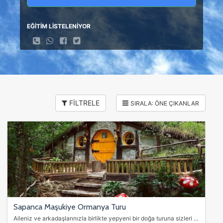
EĞİTİM LİSTELENİYOR
FİLTRELE
Sapanca Maşukiye Ormanya Turu
Aileniz ve arkadaşlarınızla birlikte yepyeni bir doğa turuna sizleri bekliyoruz.. Göl havasını ve Orman dokusunu ailenizle birlikte iliklerinize kadar işleyecek…