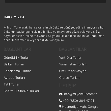
HAKKIMIZDA
Milyon Tur olarak, her seyahatin bir öyküye dönüşeceğine inanıyor ve bu
öykünün başlangıcını sizinle birlikte yazmayı dört gözle bekliyoruz. Sizi
hayallerinizin ötesine taşıyacak bir yolculuk için bize katılın ve unutulmaz
anılar biriktirmenin keyfini birlikte yaşayalım.
BAĞLANTILAR
BAĞLANTILAR
Günübirlik Turlar
Yurt Dışı Turlar
Balkan Turları
Yunanistan Turları
Konaklamalı Turlar
Otel Rezervasyon
Avrupa Turları
Cruise Turları
Tatil Turları
İLETİŞİM
Sharm El Sheikh Turları
info@milyontur.com.tr
+90 (850) 304 47 74
Hoşnudiye Mah. Cengiz