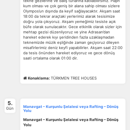
tekne gezilerine ve dalış turlarına katılabilirsiniz. Plajın
yardımcı olur.
kum olması ve çok geniş bir alana sahip olması sizlere
Olympos’un dışında da keyif sağlayacaktır. Akşam saat
18:00 da tekrar araçtaki yerlerimiz alarak tesisimize
doğru yola çıkıyoruz. Akşam yemeğimiz tesiste açık
büfe olarak sunulacaktır. Gece etkinlik olarak sizler için
mehtap gezisi düzenliyoruz ve yine Adrasan’dan
Pazarlama Çerezleri
hareket ederek kıyı şeridinden fazla uzaklaşmadan
teknemizde müzik eşliğinde zaman geçiyoruz dileyen
Size ve ilgi alanlarınıza uygun reklamlar göstermek için
misafirlerimiz deniz keyfi yapabilirler. Akşam saat 22:00
kullanılır. Kapatırsanız reklamları görmeye devam
da tesis önünden hareket ediyoruz ve gece dönüş
edersiniz, ancak daha az alakalı olabilirler.
saati ortalama olarak 01:00 dir.
Konaklama:
TÜRKMEN TREE HOUSES
Tercihleri Kaydet
5.
Manavgat – Kurşunlu Şelalesi veya Rafting – Dönüş
Gün
Yolu
Manavgat – Kurşunlu Şelalesi veya Rafting – Dönüş
Yolu