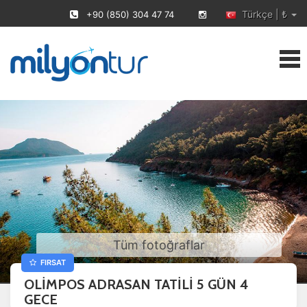
Türkçe | ₺
+90 (850) 304 47 74
Tüm fotoğraflar
FIRSAT
OLİMPOS ADRASAN TATİLİ 5 GÜN 4
GECE