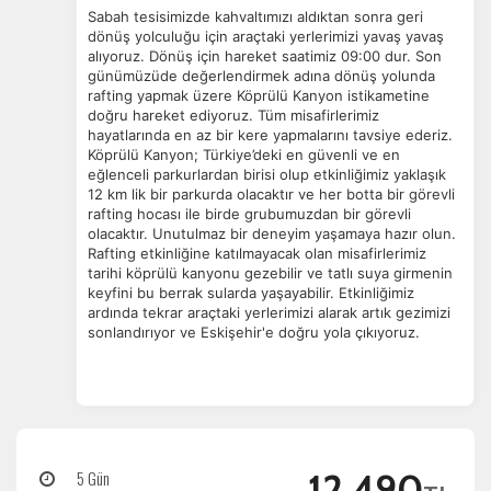
Sabah tesisimizde kahvaltımızı aldıktan sonra geri
dönüş yolculuğu için araçtaki yerlerimizi yavaş yavaş
alıyoruz. Dönüş için hareket saatimiz 09:00 dur. Son
günümüzüde değerlendirmek adına dönüş yolunda
rafting yapmak üzere Köprülü Kanyon istikametine
doğru hareket ediyoruz. Tüm misafirlerimiz
hayatlarında en az bir kere yapmalarını tavsiye ederiz.
Köprülü Kanyon; Türkiye’deki en güvenli ve en
eğlenceli parkurlardan birisi olup etkinliğimiz yaklaşık
12 km lik bir parkurda olacaktır ve her botta bir görevli
rafting hocası ile birde grubumuzdan bir görevli
olacaktır. Unutulmaz bir deneyim yaşamaya hazır olun.
Rafting etkinliğine katılmayacak olan misafirlerimiz
tarihi köprülü kanyonu gezebilir ve tatlı suya girmenin
keyfini bu berrak sularda yaşayabilir. Etkinliğimiz
ardında tekrar araçtaki yerlerimizi alarak artık gezimizi
sonlandırıyor ve Eskişehir'e doğru yola çıkıyoruz.
5 Gün
12.490