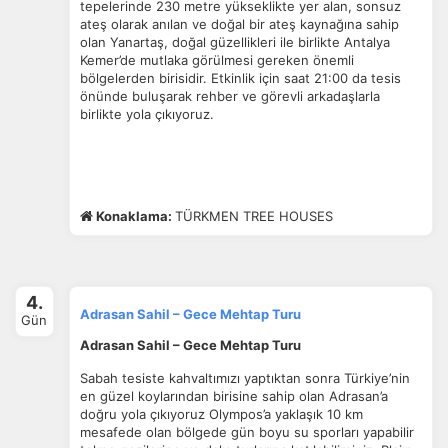
tepelerinde 230 metre yükseklikte yer alan, sonsuz
ateş olarak anılan ve doğal bir ateş kaynağına sahip
olan Yanartaş, doğal güzellikleri ile birlikte Antalya
ÇEREZ KULLANIM AYARLARINIZ
Kemer’de mutlaka görülmesi gereken önemli
bölgelerden birisidir. Etkinlik için saat 21:00 da tesis
Çerez tercihlerinizi
belirleyin
.
önünde buluşarak rehber ve görevli arkadaşlarla
birlikte yola çıkıyoruz.
Daha fazla bilgi için
KVKK bilgilendirmemizi
,
çerez kullanım
ve
gizlilik koşullarını
inceleyebilirsiniz.
Zorunlu Çerezler
HER ZAMAN AKTIF
Konaklama:
TÜRKMEN TREE HOUSES
Oturum yönetimi, güvenlik ve temel site işlevleri için
gereklidir. Bu çerezler olmadan site düzgün çalışmaz ve
devre dışı bırakılamaz.
4.
Adrasan Sahil – Gece Mehtap Turu
Gün
Adrasan Sahil – Gece Mehtap Turu
İstatistik Çerezleri
Sabah tesiste kahvaltımızı yaptıktan sonra Türkiye’nin
en güzel koylarından birisine sahip olan Adrasan’a
Ziyaretçilerin siteyi nasıl kullandığını anonim olarak
doğru yola çıkıyoruz Olympos’a yaklaşık 10 km
ölçeriz. Hangi sayfaların popüler olduğunu ve
mesafede olan bölgede gün boyu su sporları yapabilir
kullanıcıların nerede zorluk yaşadığını anlamamıza