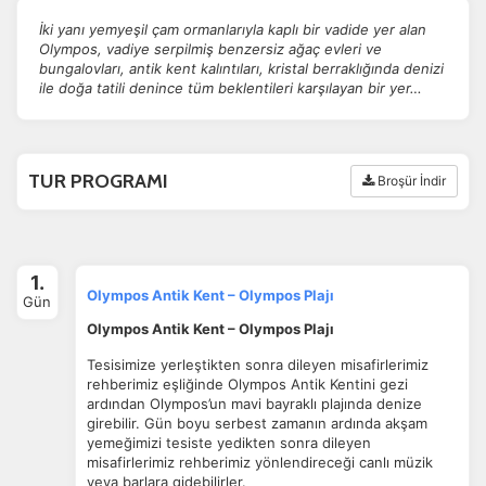
İki yanı yemyeşil çam ormanlarıyla kaplı bir vadide yer alan
Olympos, vadiye serpilmiş benzersiz ağaç evleri ve
bungalovları, antik kent kalıntıları, kristal berraklığında denizi
ile doğa tatili denince tüm beklentileri karşılayan bir yer…
TUR PROGRAMI
Broşür İndir
1.
Olympos Antik Kent – Olympos Plajı
Gün
Olympos Antik Kent – Olympos Plajı
Tesisimize yerleştikten sonra dileyen misafirlerimiz
rehberimiz eşliğinde Olympos Antik Kentini gezi
ardından Olympos’un mavi bayraklı plajında denize
girebilir. Gün boyu serbest zamanın ardında akşam
yemeğimizi tesiste yedikten sonra dileyen
misafirlerimiz rehberimiz yönlendireceği canlı müzik
veya barlara gidebilirler.