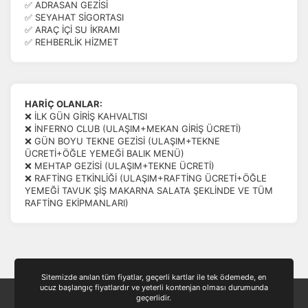
✅ ADRASAN GEZİSİ
✅ SEYAHAT SİGORTASI
✅ ARAÇ İÇİ SU İKRAMI
✅ REHBERLİK HİZMET
HARİÇ OLANLAR:
❌ İLK GÜN GİRİŞ KAHVALTISI
❌ İNFERNO CLUB (ULAŞIM+MEKAN GİRİŞ ÜCRETİ)
❌ GÜN BOYU TEKNE GEZİSİ (ULAŞIM+TEKNE
ÜCRETİ+ÖĞLE YEMEĞİ BALIK MENÜ)
❌ MEHTAP GEZİSİ (ULAŞIM+TEKNE ÜCRETİ)
❌ RAFTİNG ETKİNLİĞİ (ULAŞIM+RAFTİNG ÜCRETİ+ÖĞLE
YEMEĞİ TAVUK ŞİŞ MAKARNA SALATA ŞEKLİNDE VE TÜM
RAFTİNG EKİPMANLARI)
Sitemizde anılan tüm fiyatlar, geçerli kartlar ile tek ödemede, en
ucuz başlangıç fiyatlardır ve yeterli kontenjan olması durumunda
geçerlidir.