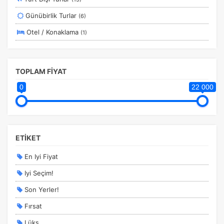
Karadeniz
Günübirlik Turlar
(6)
Marmara
Tercihleri Kaydet
Otel / Konaklama
(1)
TOPLAM FİYAT
0
22 000
ETİKET
En Iyi Fiyat
Iyi Seçim!
Son Yerler!
Fırsat
Lüks