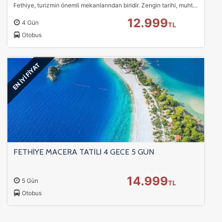
Fethiye, turizmin önemli mekanlarından biridir. Zengin tarihi, muhteşem doğası ve sıcak insanları ile Fethiye, özellikle de Ege Bölgesi'nde bulunan kültür ve kıyı…
12.999
4 Gün
TL
Otobus
EN İYİ FİYAT
FETHİYE MACERA TATİLİ 4 GECE 5 GÜN
14.999
5 Gün
TL
Otobus