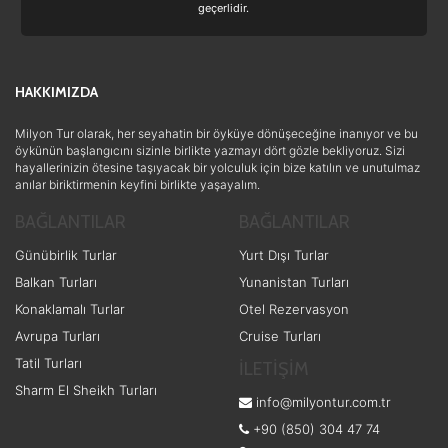
geçerlidir.
Romantizm ve Balayı
(4)
Ulaşım ve Transfer
(3)
HAKKIMIZDA
Ek Hizmetler
(2)
Eğitim
(1)
Milyon Tur olarak, her seyahatin bir öyküye dönüşeceğine inanıyor ve bu
öykünün başlangıcını sizinle birlikte yazmayı dört gözle bekliyoruz. Sizi
hayallerinizin ötesine taşıyacak bir yolculuk için bize katılın ve unutulmaz
anılar biriktirmenin keyfini birlikte yaşayalım.
BAĞLANTILAR
BAĞLANTILAR
Günübirlik Turlar
Yurt Dışı Turlar
Balkan Turları
Yunanistan Turları
Konaklamalı Turlar
Otel Rezervasyon
Avrupa Turları
Cruise Turları
Tatil Turları
İLETİŞİM
Sharm El Sheikh Turları
info@milyontur.com.tr
+90 (850) 304 47 74