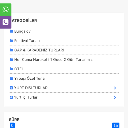
KATEGORİLER
Bungalov
Festival Turları
GAP & KARADENİZ TURLARI
Her Cuma Hareketli 1 Gece 2 Gün Turlarımız
OTEL
ÇEREZ KULLANIM AYARLARINIZ
Çerez tercihlerinizi
belirleyin
.
Yılbaşı Özel Turlar
Daha fazla bilgi için
KVKK bilgilendirmemizi
,
çerez kullanım
ve
YURT DIŞI TURLAR
gizlilik koşullarını
inceleyebilirsiniz.
Yurt İçi Turlar
Zorunlu Çerezler
HER ZAMAN AKTIF
Oturum yönetimi, güvenlik ve temel site işlevleri için
SÜRE
gereklidir. Bu çerezler olmadan site düzgün çalışmaz ve
0
15