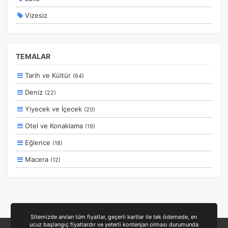
Vizesiz
Kesin Çıkışlı
Erken Rezervasyon
TEMALAR
Size Özel
Tarih ve Kültür
(64)
Planlanan
Deniz
(22)
Otobüs Ile
Yiyecek ve İçecek
(20)
Uçak Ile
Otel ve Konaklama
(19)
Ekstralar Dahil
Eğlence
(18)
Macera
(12)
Aile ve Çocuklar
(11)
Doğa ve Spor
(10)
Lüks ve Konfor
(5)
Sitemizde anılan tüm fiyatlar, geçerli kartlar ile tek ödemede, en
ucuz başlangıç fiyatlardır ve yeterli kontenjan olması durumunda
Kayak ve Kış Sporları
(5)