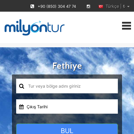
Türkçe | ₺
+90 (850) 304 47 74
Fethiye
Çıkış Tarihi
BUL