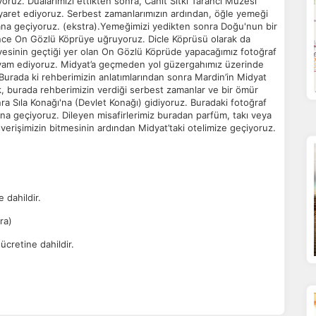
uz. Dualarımızı ettikten sonra, Cahit Sıtkı Tarancı Müzesi
tatistik Çerezleri
ziyaret ediyoruz. Serbest zamanlarımızın ardından, öğle yemeği
yaretçilerin siteyi nasıl kullandığını anonim olarak ölçeriz. Hangi
ana geçiyoruz. (ekstra).Yemeğimizi yedikten sonra Doğu'nun bir
yfaların popüler olduğunu ve kullanıcıların nerede zorluk yaşadığını
nce On Gözlü Köprüye uğruyoruz. Dicle Köprüsü olarak da
lamamıza yardımcı olur.
yesinin geçtiği yer olan On Gözlü Köprüde yapacağımız fotoğraf
am ediyoruz. Midyat’a geçmeden yol güzergahımız üzerinde
urada ki rehberimizin anlatımlarından sonra Mardin’in Midyat
ak, burada rehberimizin verdiği serbest zamanlar ve bir ömür
azarlama Çerezleri
nra Sıla Konağı'na (Devlet Konağı) gidiyoruz. Buradaki fotoğraf
ze ve ilgi alanlarınıza uygun reklamlar göstermek için kullanılır.
ı'na geçiyoruz. Dileyen misafirlerimiz buradan parfüm, takı veya
patırsanız reklamları görmeye devam edersiniz, ancak daha az
lışverişimizin bitmesinin ardından Midyat’taki otelimize geçiyoruz.
akalı olabilirler.
e dahildir.
Tümünü Reddet
Tümünü Kabul Et
Tercihleri Kaydet
ra)
cretine dahildir.