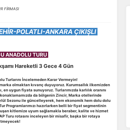
R FİRMASI
EHİR-POLATLI-ANKARA ÇIKIŞLI
U ANADOLU TURU
kşamı Hareketli 3 Gece 4 Gün
lu Turlarını İncelemeden Karar Vermeyin!
 marka olmaktan kıvanç duyuyoruz. Kurumsallık ilkemizden
, en uygun fiyata sunuyoruz. Turlarımızda karlılık oranını
l konaklamamızda da bölgenin Zincir, Marka otellerinde
ylül Sezonu ile güncelleyerek, hem ekonomik hem dolu dolu
Tur Programlarımızı hazırlarken belli bir fiyat segmentinin
luşan kitlemize uyum sağlamakla beraber, kalite ve hizmet
GAP Turu rotasını inceleyen bir misafir, başka bir rotaya
itmeyecek!