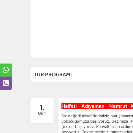
TUR PROGRAMI
Halfeti - Adıyaman – Nemrut 
1.
Gün
Siz değerli misafirlerimizle buluşmamı
yolculuğumuza başlıyoruz. Gezimize ilk 
(extra) başlıyoruz. Kahvaltımızın ardı
geçiyoruz. Tekne gezimizi tamamladık