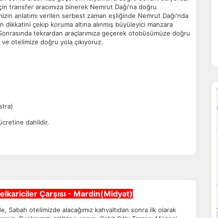
çin transfer aracımıza binerek Nemrut Dağı'na doğru
izin anlatımı verilen serbest zaman eşliğinde Nemrut Dağı'nda
 dikkatini çekip koruma altına alınmış büyüleyici manzara
Sonrasında tekrardan araçlarımıza geçerek otobüsümüze doğru
ve otelimize doğru yola çıkıyoruz.
ÇEREZ KULLANIM AYARLARINIZ
erez tercihlerinizi
belirleyin
.
ze daha kişiselleştirilmiş bir web deneyimi sunmak için bazı bilgileri tarayıcınızda
polayabilir, bunları yurt içi ve yurt dışındaki hizmet sağlayıcılarla paylaşabiliriz. Bun
stra)
in vermemeyi seçebilirsiniz ancak bu durumda sitemiz umduğumuz gibi çalışmaya bili
ha fazla bilgi için
KVKK bilgilendirmemizi
,
çerez kullanım
ve
gizlilik koşullarını
cretine dahildir.
celeyebilirsiniz.
orunlu Çerezler
HER ZAMAN AKTIF
urum yönetimi, güvenlik ve temel site işlevleri için gereklidir. Bu
rezler olmadan site düzgün çalışmaz ve devre dışı bırakılamaz.
elkariciler Çarşısı - Mardin(Midyat)
, Sabah otelimizde alacağımız kahvaltıdan sonra ilk olarak