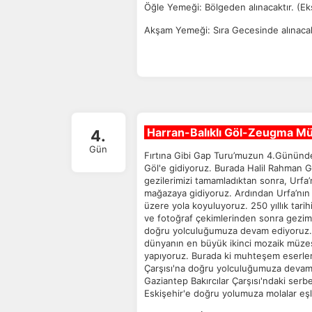
Öğle Yemeği: Bölgeden alınacaktır. (Ek
Akşam Yemeği: Sıra Gecesinde alınacakt
Harran-Balıklı Göl-Zeugma Müz
4.
Gün
Fırtına Gibi Gap Turu’muzun 4.Gününde, 
Göl'e gidiyoruz. Burada Halil Rahman G
gezilerimizi tamamladıktan sonra, Urfa’nı
mağazaya gidiyoruz. Ardından Urfa’nın b
üzere yola koyuluyoruz. 250 yıllık tarih
ve fotoğraf çekimlerinden sonra gezim
doğru yolculuğumuza devam ediyoruz. 
dünyanın en büyük ikinci mozaik müze
yapıyoruz. Burada ki muhteşem eserleri
Çarşısı'na doğru yolculuğumuza devam 
Gaziantep Bakırcılar Çarşısı'ndaki se
Eskişehir'e doğru yolumuza molalar eş