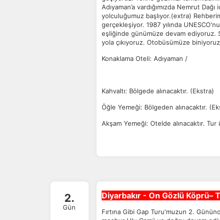
Adıyaman’a vardığımızda Nemrut Dağı i
yolculuğumuz başlıyor.(extra) Rehberim
gerçekleşiyor. 1987 yılında UNESCO'nun
eşliğinde günümüze devam ediyoruz. 
yola çıkıyoruz. Otobüsümüze biniyoruz 
Konaklama Oteli: Adıyaman /
Ç
Kahvaltı: Bölgede alınacaktır. (Ekstra)
Si
de
Öğle Yemeği: Bölgeden alınacaktır. (Ek
iz
Da
Akşam Yemeği: Otelde alınacaktır. Tur ü
in
Z
Ot
çe
Diyarbakır - On Gözlü Köprü– T
2.
Gün
Fırtına Gibi Gap Turu'muzun 2. Gününde