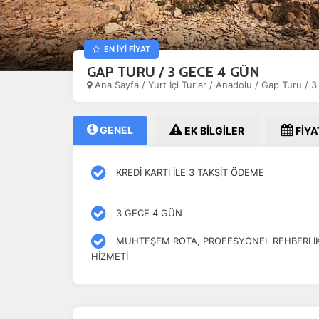
EN İYİ FİYAT
GAP TURU / 3 GECE 4 GÜN
Ana Sayfa
/
Yurt İçi Turlar
/
Anadolu
/
Gap Turu / 
GENEL
EK BİLGİLER
FİYA
KREDİ KARTI İLE 3 TAKSİT ÖDEME
3 GECE 4 GÜN
MUHTEŞEM ROTA, PROFESYONEL REHBERLİ
HİZMETİ