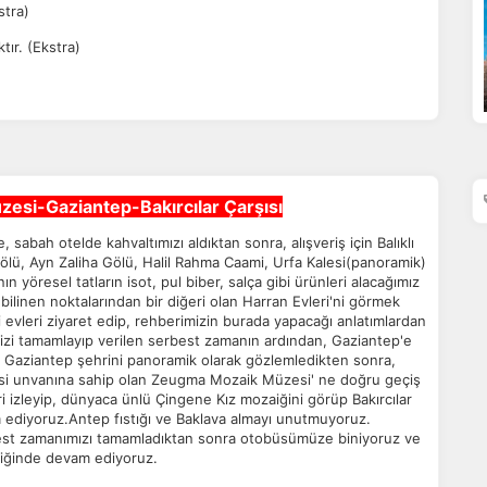
stra)
ır. (Ekstra)
esi-Gaziantep-Bakırcılar Çarşısı
sabah otelde kahvaltımızı aldıktan sonra, alışveriş için Balıklı
ölü, Ayn Zaliha Gölü, Halil Rahma Caami, Urfa Kalesi(panoramik)
n yöresel tatların isot, pul biber, salça gibi ürünleri alacağımız
ilinen noktalarından bir diğeri olan Harran Evleri'ni görmek
i evleri ziyaret edip, rehberimizin burada yapacağı anlatımlardan
izi tamamlayıp verilen serbest zamanın ardından, Gaziantep'e
Gaziantep şehrini panoramik olarak gözlemledikten sonra,
si unvanına sahip olan Zeugma Mozaik Müzesi' ne doğru geçiş
 izleyip, dünyaca ünlü Çingene Kız mozaiğini görüp Bakırcılar
ediyoruz.Antep fıstığı ve Baklava almayı unutmuyoruz.
rbest zamanımızı tamamladıktan sonra otobüsümüze biniyoruz ve
liğinde devam ediyoruz.