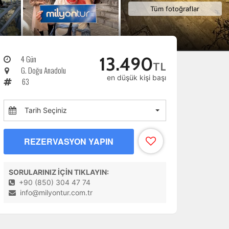
Tüm fotoğraflar
4 Gün
13.490
TL
G. Doğu Anadolu
en düşük kişi başı
63
Tarih Seçiniz
REZERVASYON YAPIN
SORULARINIZ İÇİN TIKLAYIN:
+90 (850) 304 47 74
info@milyontur.com.tr