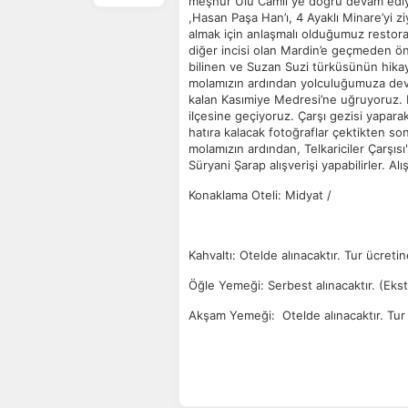
meşhur Ulu Camii ye doğru devam ediyor
İs
,Hasan Paşa Han’ı, 4 Ayaklı Minare’yi 
Zi
almak için anlaşmalı olduğumuz restor
sa
diğer incisi olan Mardin’e geçmeden ö
an
bilinen ve Suzan Suzi türküsünün hika
molamızın ardından yolculuğumuza dev
kalan Kasımiye Medresi’ne uğruyoruz. B
ilçesine geçiyoruz. Çarşı gezisi yapar
P
hatıra kalacak fotoğraflar çektikten so
Si
molamızın ardından, Telkariciler Çarşıs
Ka
Süryani Şarap alışverişi yapabilirler. A
al
Konaklama Oteli: Midyat /
Kahvaltı: Otelde alınacaktır. Tur ücretin
Öğle Yemeği: Serbest alınacaktır. (Ekst
Akşam Yemeği: Otelde alınacaktır. Tur ü