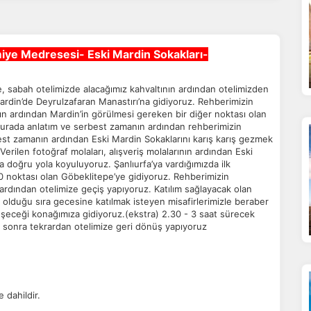
iye Medresesi- Eski Mardin Sokakları-
 sabah otelimizde alacağımız kahvaltının ardından otelimizden
Mardin’de Deyrulzafaran Manastırı’na gidiyoruz. Rehberimizin
ın ardından Mardin’in görülmesi gereken bir diğer noktası olan
Burada anlatım ve serbest zamanın ardından rehberimizin
est zamanın ardından Eski Mardin Sokaklarını karış karış gezmek
Verilen fotoğraf molaları, alışveriş molalarının ardından Eski
a doğru yola koyuluyoruz. Şanlıurfa’ya vardığımızda ilk
 0 noktası olan Göbeklitepe’ye gidiyoruz. Rehberimizin
 ardından otelimize geçiş yapıyoruz. Katılım sağlayacak olan
 olduğu sıra gecesine katılmak isteyen misafirlerimizle beraber
leşeceği konağımıza gidiyoruz.(ekstra) 2.30 - 3 saat sürecek
n sonra tekrardan otelimize geri dönüş yapıyoruz
e dahildir.