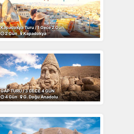
Kapadokya Turu / 1 Gece 2 Gün
2 Gün
Kapadokya
GAP TURU / 3 GECE 4 GÜN
4 Gün
G. Doğu Anadolu