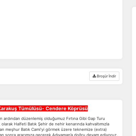
Broşür İndir
–Karakuş Tümülüsü- Cendere Köprüsü
zın ardından düzenlemiş olduğumuz Fırtına Gibi Gap Turu
olarak Halfeti Batık Şehir de nehir kenarında kahvaltımızla
ndan meşhur Batık Cami'yi görmek üzere teknemize (extra)
tan sonra aracımıza geçerek Adıyaman’a doğru devam ediyoruz.