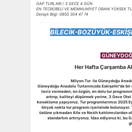
GAP TURLARI / 3 GECE 4 GÜN
EN TECRÜBELİ VE MEMNUNİYET ORANI YÜKSEK TU
Detaylı Bilgi :0850 304 47 74
BİLECİK-BOZÜYÜK-ESKİŞ
GÜNEYDOĞ
Her Hafta Çarşamba A
Milyon Tur ile Güneydoğu Anado
Güneydoğu Anadolu Turlarımızda Eskişehir'de bir
taviz vermeden, en özgün, en dolu tur programını
artırıp, kaliteyi düşürmek yerine, 3 Gece Ote
konaklama yapıyoruz. Tur programlarımızı 2025 E
birçok nokta tur programı içerisinde bulunuyor. 
üstüne çıkmadan Aile ve Nezih katılımcılardan o
standartını artırıyoruz. İdaa ediyoruz ki, bu 
g