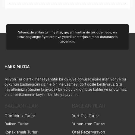
Aile ve Çocuklar
(11)
Doğa ve Spor
(10)
Lüks ve Konfor
(5)
Sitemizde anılan tüm fiyatlar, geçerli kartlar ile tek ödemede, en
ucuz başlangıç fiyatlardır ve yeterli kontenjan olması durumunda
Kayak ve Kış Sporları
(5)
geçerlidir.
Romantizm ve Balayı
(4)
Ulaşım ve Transfer
(3)
HAKKIMIZDA
Ek Hizmetler
(2)
Eğitim
(1)
Milyon Tur olarak, her seyahatin bir öyküye dönüşeceğine inanıyor ve bu
öykünün başlangıcını sizinle birlikte yazmayı dört gözle bekliyoruz. Sizi
hayallerinizin ötesine taşıyacak bir yolculuk için bize katılın ve unutulmaz
anılar biriktirmenin keyfini birlikte yaşayalım.
BAĞLANTILAR
BAĞLANTILAR
Günübirlik Turlar
Yurt Dışı Turlar
Balkan Turları
Yunanistan Turları
Konaklamalı Turlar
Otel Rezervasyon