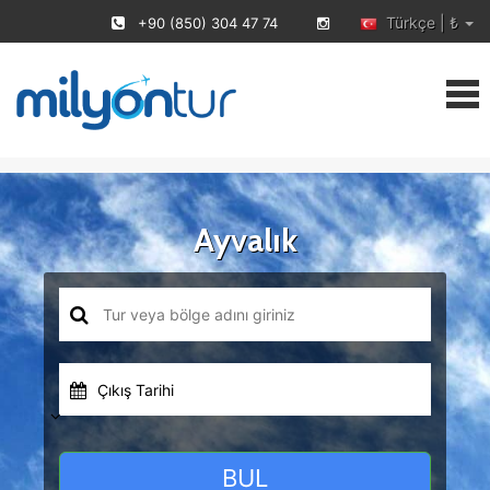
Türkçe | ₺
+90 (850) 304 47 74
Ayvalık
Çıkış Tarihi
BUL