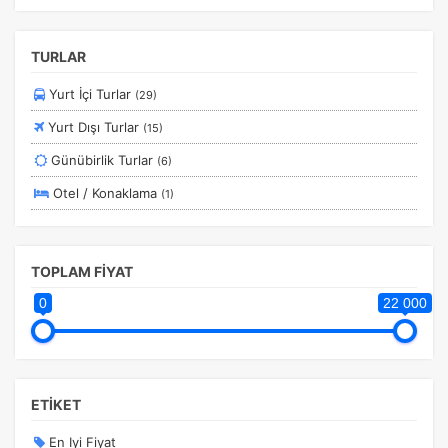
Fethiye
kullanıcıların nerede zorluk yaşadığını anlamamıza
yardımcı olur.
Marmaris
TURLAR
Çeşme
Yurt İçi Turlar
(29)
Anadolu
Yurt Dışı Turlar
(15)
Karadeniz
Pazarlama Çerezleri
Günübirlik Turlar
(6)
Size ve ilgi alanlarınıza uygun reklamlar göstermek için
Marmara
kullanılır. Kapatırsanız reklamları görmeye devam
Otel / Konaklama
(1)
edersiniz, ancak daha az alakalı olabilirler.
TOPLAM FİYAT
0
22 000
Tercihleri Kaydet
ETİKET
En Iyi Fiyat