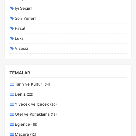
Iyi Seçim!
Son Yerler!
Fırsat
Lüks
Vizesiz
Kesin Çıkışlı
Erken Rezervasyon
TEMALAR
Size Özel
Tarih ve Kültür
(64)
Planlanan
Deniz
(22)
Otobüs Ile
Yiyecek ve İçecek
(20)
Uçak Ile
Otel ve Konaklama
(19)
Ekstralar Dahil
Eğlence
(18)
Macera
(12)